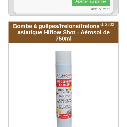
!REF ID : 2451
id: 2332
Bombe à guêpes/frelons/frelons
asiatique Hiflow Shot - Aérosol de
750ml