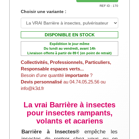
Si malgré tous nos conseils pour lutter
REF ID : 170
contre les guepes, frelons européen ou
Choisir une variante :
frelon asiatique, vous ne vous sentez pas
l'âme d'un exterminateur-désinsectiseur,
vous pouvez contacter directement par
DISPONIBLE EN STOCK
mail ou par téléphone une société experte
Expédition le jour même
dans le traitement anti guêpes - Frelon -
Du lundi au vendredi, avant 14h
cliquant ici.
Abeilles en
Livraison offerte à partir de 89 € (en point de retrait)
Collectivités, Professionnels, Particuliers,
Responsable espaces verts...
Besoin de plus d'infos ?
Besoin d'une quantité
importante
?
Visiter notre site d'information
Devis personnalisé
au 04.74.05.25.56 ou
/lyonguepes.com
info@k3d.fr
La vrai Barrière à insectes
pour insectes rampants,
volants et acariens
Barrière à Insectes®
empêche les
insectes de rentrer chez vous ou en