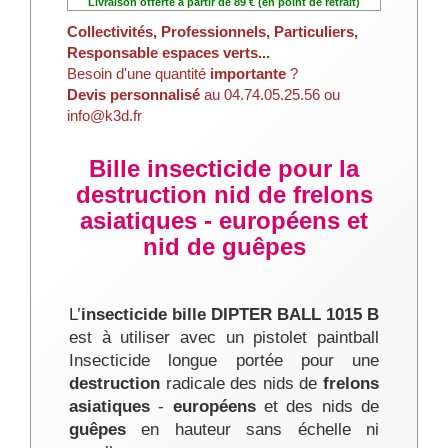
Livraison offerte à partir de 89 € (en point de retrait)
Collectivités, Professionnels, Particuliers,
Responsable espaces verts...
Besoin d'une quantité
importante
?
Devis personnalisé
au 04.74.05.25.56 ou
info@k3d.fr
Bille insecticide pour la
destruction nid de frelons
asiatiques - européens et
nid de guêpes
L’
insecticide bille DIPTER BALL 1015 B
est à utiliser avec un pistolet paintball
Insecticide longue portée pour une
destruction
radicale des nids de
frelons
asiatiques
-
européens
et des nids de
guêpes
en hauteur sans échelle ni