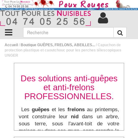
Accueil
/
Boutique GUÊPES, FRELONS, ABEILLES...
/ Capuchon de
protection plastique et caoutchouc pour les perches télescopiques
UNGER
Des solutions anti-guêpes
et anti-frelons
PROFESSIONNELLES.
Les
guêpes
et les
frelons
au printemps,
vont construire leur
nid
dans un arbre,
sous terre, sous l'avant-toit de votre
maison ou dans ses murs, sans prendre le
temps de déposer une demande de permis