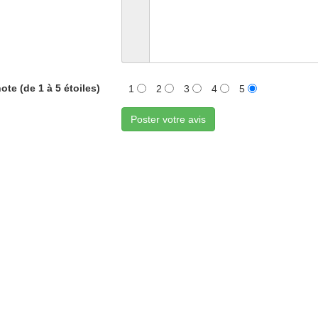
ote (de 1 à 5 étoiles)
1
2
3
4
5
Poster votre avis