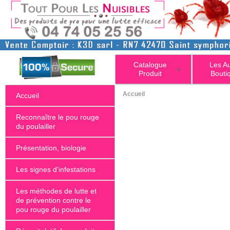
Catalogue
Les A
+
Produit
Bouti
Accueil
Accueil
Reconnaître le pou rouge
du poulailler
Présentation, biologie
Les signes d'infestations
Les méthodes de lutte et
de prévention contre le
pou rouge du poulailler