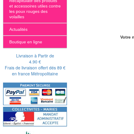
Récapitulatif des produits
et accessoires utiles contre
les poux rouges des
volailles
Actualités
Votre n
Boutique en ligne
Livraison à Partir de
4.90 €
Frais de livraison offert dés 89 €
en france Métropolitaine