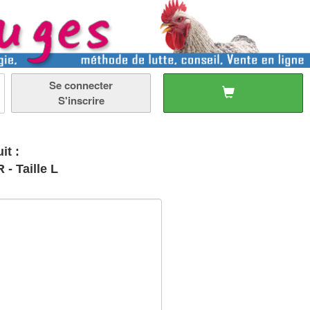
Se connecter
S'inscrire
it :
- Taille L