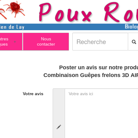
utres
Nous
+
ques
contacter
Poster un avis sur notre produ
Combinaison Guêpes frelons 3D AIR 
Votre avis