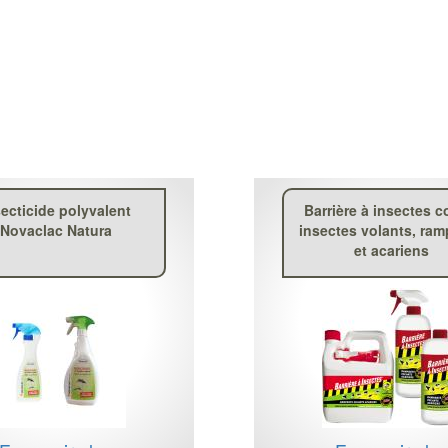
secticide polyvalent
Barrière à insectes c
Novaclac Natura
insectes volants, ra
et acariens