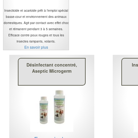
Insecticide et acaricide prêt à l'emploi spécial
basse-cour et environnement des animaux
domestiques. Agit par contact avec effet choc
et rémanent pendant 3 à 5 semaines.
Efficace contre poux rouges et tous les
insectes rampants, volants.
En savoir plus
Désinfectant concentré,
In
Aseptic Microgerm