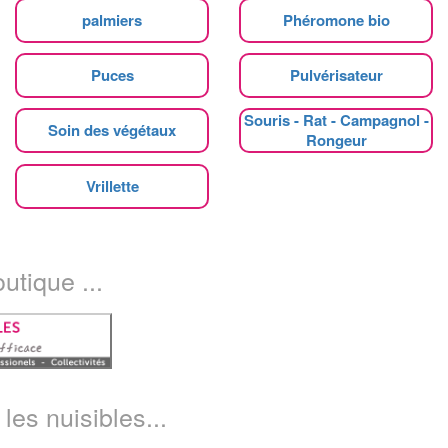
palmiers
Phéromone bio
Puces
Pulvérisateur
Souris - Rat - Campagnol -
Soin des végétaux
Rongeur
Vrillette
utique ...
les nuisibles...