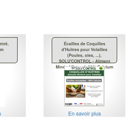
ntré,
Écailles de Coquilles
rm
d'Huîtres pour Volailles
(Poules, oies, ...),
SOLU'CONTROL - Aliment
Minéral Naturel, 38% Calcium
s
En savoir plus