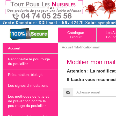
Catalogue
Les A
+
Produit
Bouti
Accueil
/
Mofification mail
Accueil
Reconnaître le pou rouge
Modifier mon mail 
du poulailler
Attention : La modificat
Présentation, biologie
Il faudra vous reconnect
Les signes d'infestations
Les méthodes de lutte et
de prévention contre le
pou rouge du poulailler