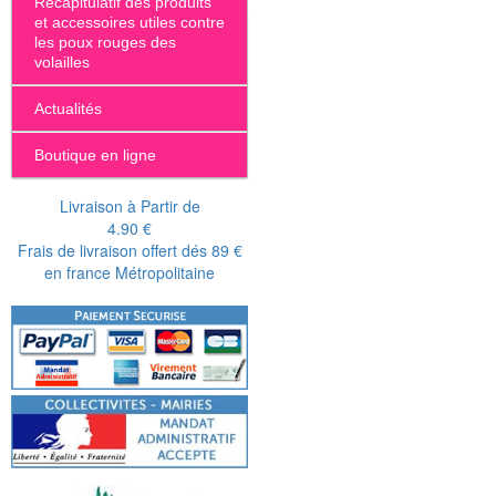
Récapitulatif des produits
et accessoires utiles contre
les poux rouges des
volailles
Actualités
Boutique en ligne
Livraison à Partir de
4.90 €
Frais de livraison offert dés 89 €
en france Métropolitaine