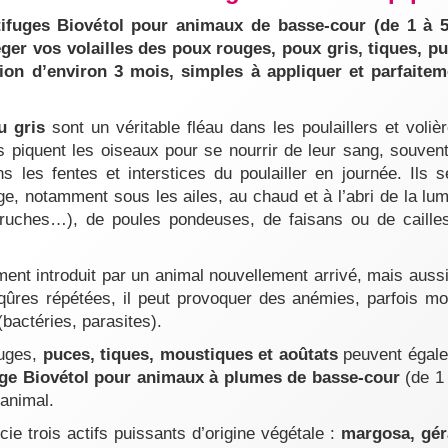
tifuges Biovétol pour animaux de basse-cour (de 1 à 5 
ger vos volailles des poux rouges, poux gris, tiques, p
tion d’environ 3 mois, simples à appliquer et parfait
u gris
sont un véritable fléau dans les poulaillers et voliè
 piquent les oiseaux pour se nourrir de leur sang, souvent 
 les fentes et interstices du poulailler en journée. Ils s
e, notamment sous les ailes, au chaud et à l’abri de la lum
rruches…), de poules pondeuses, de faisans ou de cailles
ent introduit par un animal nouvellement arrivé, mais aus
qûres répétées, il peut provoquer des anémies, parfois mo
actéries, parasites).
ouges,
puces, tiques, moustiques et aoûtats
peuvent égale
fuge Biovétol pour animaux à plumes de basse-cour
(de 1 
l’animal.
ie trois actifs puissants d’origine végétale :
margosa, gér