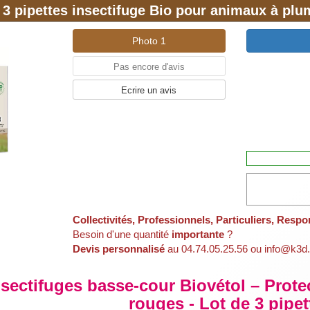
3 pipettes insectifuge Bio pour animaux à pl
Photo 1
Pas encore d'avis
Ecrire un avis
Collectivités, Professionnels, Particuliers, Respo
Besoin d'une quantité
importante
?
Devis personnalisé
au 04.74.05.25.56 ou info@k3d.
nsectifuges basse-cour Biovétol – Prote
rouges - Lot de 3 pipe