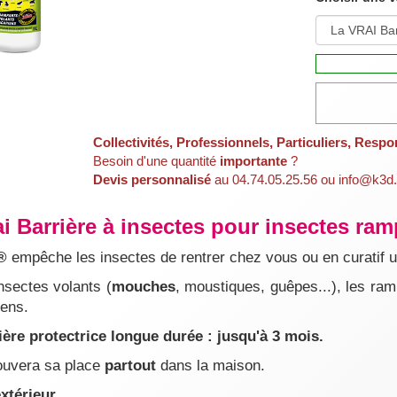
Collectivités, Professionnels, Particuliers, Respo
Besoin d'une quantité
importante
?
Devis personnalisé
au 04.74.05.25.56 ou info@k3d.
ai Barrière à insectes pour insectes ram
®
empêche les insectes de rentrer chez vous ou en curatif un
insectes volants (
mouches
, moustiques, guêpes...), les ram
iens.
ière protectrice longue durée : jusqu'à 3 mois.
rouvera sa place
partout
dans la maison.
xtérieur.