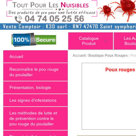
Catalogue
Les A
+
Produit
Bouti
Accueil
/
Boutique Poux Rouges
/ Po
Accueil
Reconnaître le pou rouge
Poux rouges 
du poulailler
Présentation, biologie
Les signes d'infestations
Les méthodes de lutte et
de prévention contre le
pou rouge du poulailler