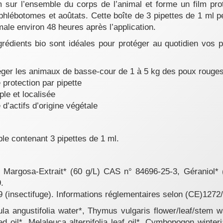
m sur l’ensemble du corps de l’animal et forme un film pr
phlébotomes et aoûtats. Cette boîte de 3 pipettes de 1 ml p
male environ 48 heures après l’application.
rédients bio sont idéales pour protéger au quotidien vos p
éger les animaux de basse-cour de 1 à 5 kg des poux rouges,
 protection par pipette
ple et localisée
d’actifs d’origine végétale
ble contenant 3 pipettes de 1 ml.
s
Margosa-Extrait* (60 g/L) CAS n° 84696-25-3, Géraniol* 
.
9 (insectifuge). Informations réglementaires selon (CE)127
a angustifolia water*, Thymus vulgaris flower/leaf/stem wa
d oil*, Melaleuca alternifolia leaf oil*, Cymbopogon winter