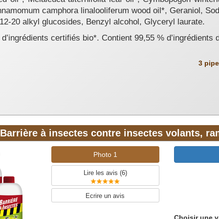
 Cinnamomum camphora linalooliferum wood oil*, Geraniol, S
2-20 alkyl glucosides, Benzyl alcohol, Glyceryl laurate.
d’ingrédients certifiés bio*. Contient 99,55 % d’ingrédients 
3 pip
Barrière à insectes contre insectes volants, r
Photo 1
Lire les avis (
6
)
Ecrire un avis
Choisir une v