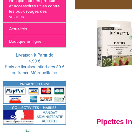
Récapitulatif des produits
et accessoires utiles contre
les poux rouges des
volailles
Actualités
Boutique en ligne
Livraison à Partir de
4.90 €
Frais de livraison offert dés 89 €
en france Métropolitaine
Pipettes i