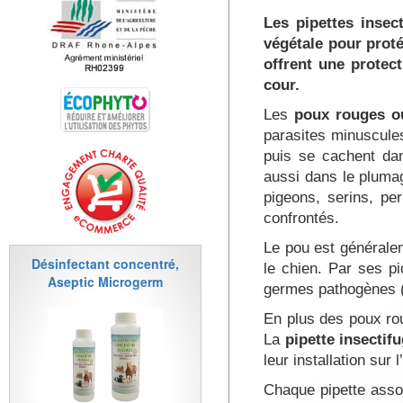
Les pipettes insec
végétale pour proté
offrent une protec
cour.
Les
poux rouges o
parasites minuscules
puis se cachent dans
aussi dans le plumag
pigeons, serins, pe
confrontés.
Le pou est généralem
Désinfectant concentré,
le chien. Par ses pi
Aseptic Microgerm
germes pathogènes (b
En plus des poux r
La
pipette insecti
leur installation sur 
Chaque pipette assoc