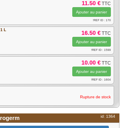
11.50 €
TTC
!REF ID : 170
 1 L
16.50 €
TTC
!REF ID : 1599
10.00 €
TTC
!REF ID : 1604
Rupture de stock
id: 1364
crogerm