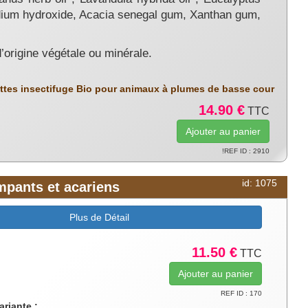
odium hydroxide, Acacia senegal gum, Xanthan gum,
d’origine végétale ou minérale.
ettes insectifuge Bio pour animaux à plumes de basse cour
14.90 €
TTC
!REF ID : 2910
id: 1075
ampants et acariens
Plus de Détail
11.50 €
TTC
REF ID : 170
ariante :