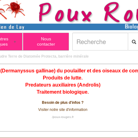
utres
Nous
+
ques
contacter
udre Terre de Diatomée Protecta, barrière minérale
(Dermanyssus gallinae) du poulailler et des oiseaux de co
Produits de lutte.
Predateurs auxiliaires (Androlis)
Traitement biologique.
Besoin de plus d'infos ?
Visiter notre site d'information
/poux-rouges.fr