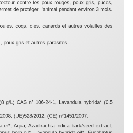
otecteur contre les poux rouges, poux gris, puces,
ermet de protéger l’animal pendant environ 3 mois.
oules, coqs, oies, canards et autres volailles des
 poux gris et autres parasites
(8 g/L) CAS n° 106-24-1, Lavandula hybrida* (0,5
2/2008, (UE)528/2012, (CE) n°1451/2007.
ter*, Aqua, Azadirachta indica bark/seed extract,
ianus herb oil*, Lavandula hybrida oil*, Eucalyptus