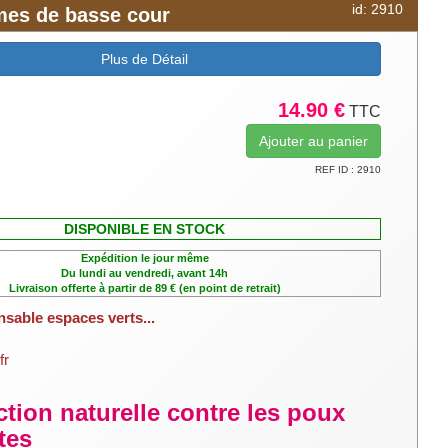
id: 2910
umes de basse cour
Plus de Détail
14.90 €
TTC
REF ID : 2910
DISPONIBLE EN STOCK
Expédition le jour même
Du lundi au vendredi, avant 14h
Livraison offerte à partir de 89 € (en point de retrait)
nsable espaces verts...
fr
ction naturelle contre les poux
ttes