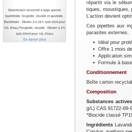
répartit via le sébu
tiques, moustiques, 
Désinfectant concentré à large spectre
L’action devient opti
bactéricide, fongicide, virucide et sporicide.
Bactéticide : Dilution à 0.25% (soit 25ml pour
Ces pipettes aux ing
10L d’eau) Fongicide, virucide : Dilution à 2%
parasites externes.
(soit 200ml pour 10L d’eau)
En savoir plus
Idéal pour prot
Offre 1 mois de
Application sim
Formule à base 
Conditionnement
Boîte carton recycla
Composition
Substances active
g/L) CAS 91722-69-9
*Biocide classé TP1
Ingrédients
Lavandul
Corylus avellana see