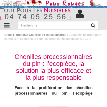
Accueil
/
Boutique Chenilles Processionnaires
/ Capuchon de protection
plastique et caoutchouc pour les perches télescopiques UNGER
Chenilles processionnaires
du pin : l’écopiège, la
solution la plus efficace et
la plus responsable
Face à la prolifération des chenilles
processionnaires du pin, l’écopiège
s’impose aujourd’hui comme la solution
de référence.
Ce piège collier agit