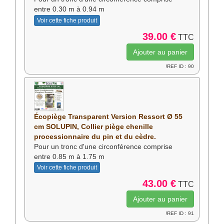
écopiège permet de limiter fortement la
entre 0.30 m à 0.94 m
présence des chenilles dans les zones
Voir cette fiche produit
fréquentées par les animaux.
39.00 €
TTC
Peut-on installer un écopiège
près d’une école ou d’une aire de
!REF ID : 90
jeux ?
Oui. L’écopiège est une solution
mécanique, sans insecticide, parfaitement
adaptée aux zones sensibles comme les
Écopiège Transparent Version Ressort Ø 55
écoles, crèches, parcs et jardins publics.
cm SOLUPIN, Collier piège chenille
En interceptant les chenilles avant leur
processionnaire du pin et du cèdre.
Pour un tronc d'une circonférence comprise
dispersion, il contribue à sécuriser
entre 0.85 m à 1.75 m
durablement les espaces fréquentés par
Voir cette fiche produit
les enfants.
43.00 €
TTC
Les jardins publics sont-ils
particulièrement exposés aux
chenilles processionnaires ?
!REF ID : 91