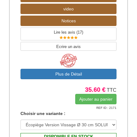
video
Notices
Lire les avis (
17
)
Ecrire un avis
Plus de Détail
35.60 €
TTC
REF ID : 2171
Choisir une variante :
DISPONIBLE EN STOCK