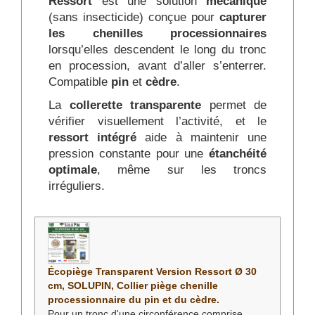
Ressort
est une solution
mécanique
toute sécurité.
(sans insecticide) conçue pour
capturer
Agir tôt permet de protéger durablement
les chenilles processionnaires
vos arbres, votre environnement et vos
lorsqu’elles descendent le long du tronc
proches.
en procession, avant d’aller s’enterrer.
Compatible
pin
et
cèdre
.
FAQ – Chenilles
processionnaires du pin :
La
collerette transparente
permet de
vérifier visuellement l’activité, et le
sécurité et prévention
ressort intégré
aide à maintenir une
pression constante pour une
étanchéité
Les chenilles processionnaires
optimale
, même sur les troncs
sont-elles dangereuses pour les
irréguliers.
chiens ?
Oui. Les poils urticants des chenilles
processionnaires du pin peuvent provoquer
de graves réactions chez les chiens,
notamment au niveau de la langue, du
Écopiège Transparent Version Ressort Ø 30
museau et des voies respiratoires. Le
cm, SOLUPIN, Collier piège chenille
risque est particulièrement élevé lors des
processionnaire du pin et du cèdre.
périodes de descente au sol. Installer un
Pour un tronc d'une circonférence comprise