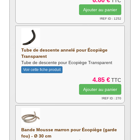
6.00 €
TTC
!REF ID : 1252
Tube de descente annelé pour Écopiège
Transparent
Tube de descente pour Ecopiège Transparent
Voir cette fiche produit
4.85 €
TTC
!REF ID : 270
Bande Mousse marron pour Écopiège (garde
fou) - Ø 30 cm