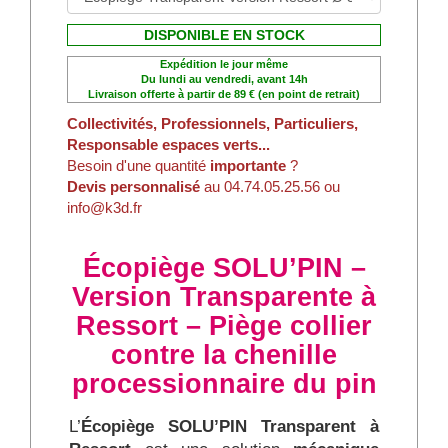
des nids.
DISPONIBLE EN STOCK
Nichoirs à mésanges
: favoriser
Expédition le jour même
les prédateurs naturels des chenilles.
Du lundi au vendredi, avant 14h
Abris à chauves-souris
: les
Livraison offerte à partir de 89 € (en point de retrait)
chauves-souris consomment de
Collectivités, Professionnels, Particuliers,
grandes quantités de papillons de
Responsable espaces verts...
Besoin d'une quantité
importante
?
nuit, dont ceux à l’origine des
Devis personnalisé
au 04.74.05.25.56 ou
chenilles processionnaires.
info@k3d.fr
Important :
l’écopiège est conçu pour la
chenille processionnaire du pin. Il n’est pas
Écopiège SOLU’PIN –
adapté à la chenille processionnaire du
Version Transparente à
chêne.
Ressort – Piège collier
Faire appel à un professionnel
contre la chenille
En cas d’infestation importante, vous
processionnaire du pin
des entreprises
pouvez consulter
spécialisées
capables d’intervenir en
L’
Écopiège SOLU’PIN Transparent à