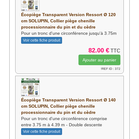
reproduction et à maintenir un équilibre
écologique durable.
Écopiège Transparent Version Ressort Ø 120
cm SOLUPIN, Collier piège chenille
Besoin de plus d'infos ?
processionnaire du pin et du cèdre
Visiter notre site d'information
Pour un tronc d'une circonférence jusqu'à 3.75m
/lyon-chenilles.com
Voir cette fiche produit
82.00 €
TTC
!REF ID : 372
Écopiège Transparent Version Ressort Ø 140
cm SOLUPIN, Collier piège chenille
processionnaire du pin et du cèdre
Pour un tronc d'une circonférence comprise
entre 3.75 m à 4.39 m - Double descente
Voir cette fiche produit