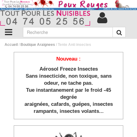
Accueil
/
Boutique Araignees
/ Tente Anti insectes
Nouveau :
Aérosol Freeze Insectes
Sans insecticide, non toxique, sans
odeur, ne tache pas.
Tue instantanement par le froid -45
degrée
araignées, cafards, guépes, insectes
rampants, insectes volants...
Besoin de plus d'infos ?
Visiter notre site d'information
/je-freeze-des-insectes.com