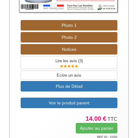
Photo 1
Photo 2
Notices
Lire les avis (
3
)
Ecrire un avis
Plus de Détail
Voir le produit parent
14.00 €
TTC
REF ID : 2330