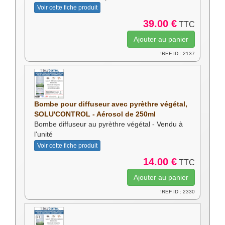
Voir cette fiche produit
39.00 €
TTC
!REF ID : 2137
Bombe pour diffuseur avec pyrèthre végétal,
SOLU'CONTROL - Aérosol de 250ml
Bombe diffuseur au pyrèthre végétal - Vendu à
l'unité
Voir cette fiche produit
14.00 €
TTC
!REF ID : 2330