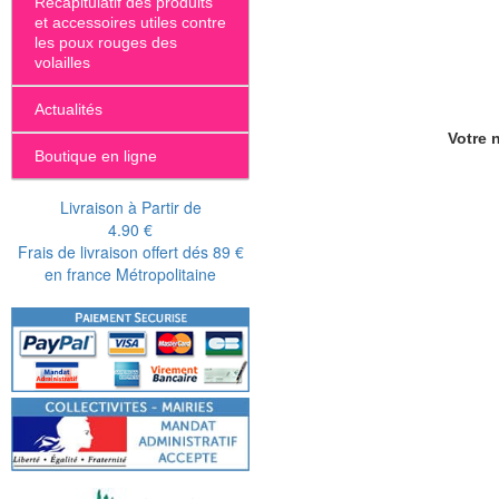
Récapitulatif des produits
et accessoires utiles contre
les poux rouges des
volailles
Actualités
Votre n
Boutique en ligne
Livraison à Partir de
4.90 €
Frais de livraison offert dés 89 €
en france Métropolitaine