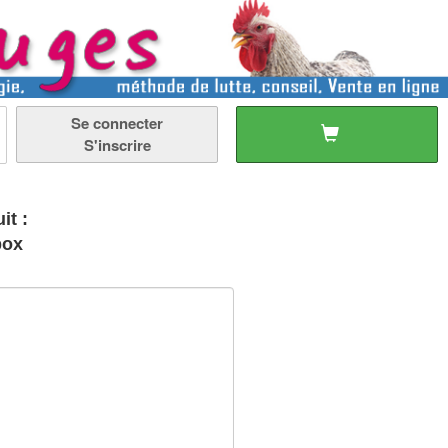
Se connecter
S'inscrire
it :
box