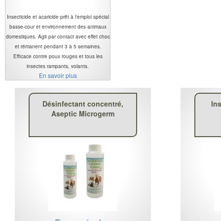
Insecticide et acaricide prêt à l'emploi spécial
basse-cour et environnement des animaux
domestiques. Agit par contact avec effet choc
et rémanent pendant 3 à 5 semaines.
Efficace contre poux rouges et tous les
insectes rampants, volants.
En savoir plus
Désinfectant concentré,
In
Aseptic Microgerm