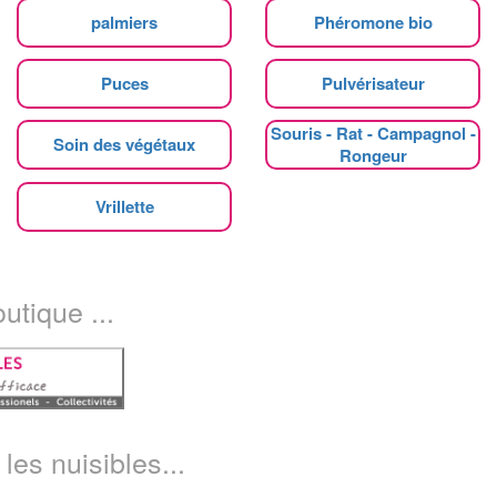
palmiers
Phéromone bio
Puces
Pulvérisateur
Souris - Rat - Campagnol -
Soin des végétaux
Rongeur
Vrillette
utique ...
les nuisibles...