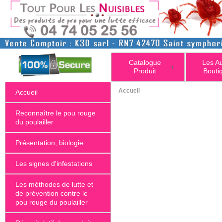
Catalogue
Les A
+
Produit
Bouti
Accueil
Accueil
Reconnaître le pou rouge
du poulailler
Présentation, biologie
Les signes d'infestations
Les méthodes de lutte et
de prévention contre le
pou rouge du poulailler