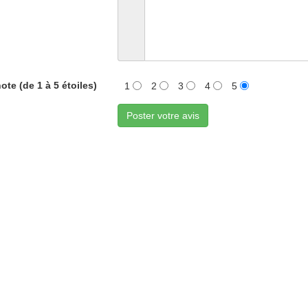
ote (de 1 à 5 étoiles)
1
2
3
4
5
Poster votre avis