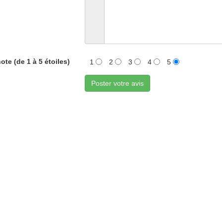
ote (de 1 à 5 étoiles)
1
2
3
4
5
Poster votre avis