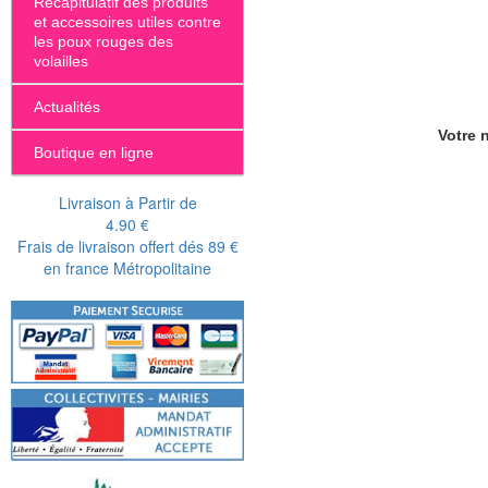
Récapitulatif des produits
et accessoires utiles contre
les poux rouges des
volailles
Actualités
Votre n
Boutique en ligne
Livraison à Partir de
4.90 €
Frais de livraison offert dés 89 €
en france Métropolitaine