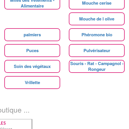
Mouche cerise
Alimentaire
Mouche de l olive
palmiers
Phéromone bio
Puces
Pulvérisateur
Souris - Rat - Campagnol -
Soin des végétaux
Rongeur
Vrillette
utique ...