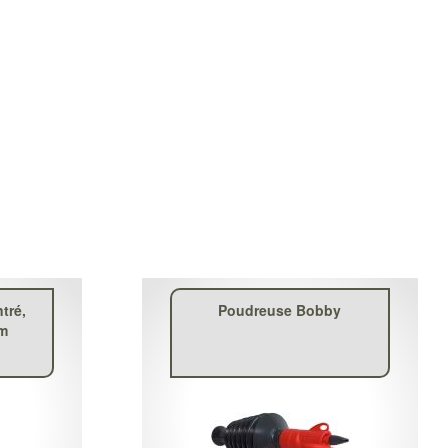
tré,
Poudreuse Bobby
rm