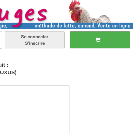
Se connecter
S'inscrire
it :
BUXUS)