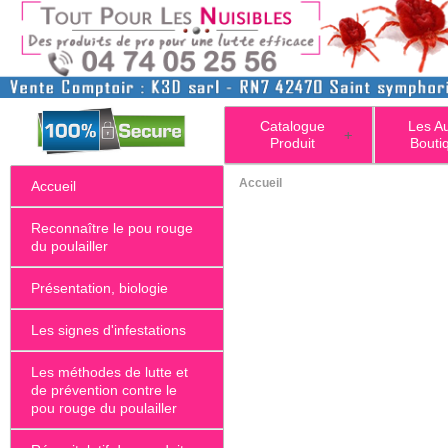
Catalogue
Les A
+
Produit
Bouti
Accueil
Accueil
Reconnaître le pou rouge
du poulailler
Présentation, biologie
Les signes d'infestations
Les méthodes de lutte et
de prévention contre le
pou rouge du poulailler