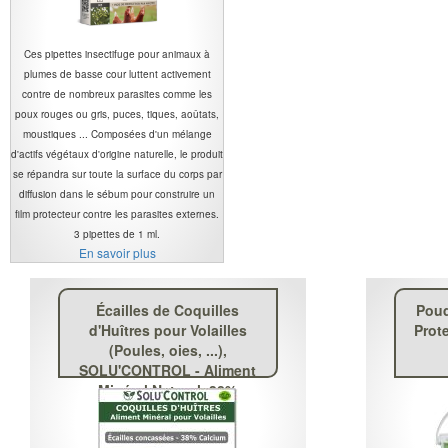
Ces pipettes insectifuge pour animaux à
plumes de basse cour luttent activement
contre de nombreux parasites comme les
poux rouges ou gris, puces, tiques, aoûtats,
moustiques ... Composées d'un mélange
d'actifs végétaux d'origine naturelle, le produit
se répandra sur toute la surface du corps par
diffusion dans le sébum pour construire un
film protecteur contre les parasites externes.
3 pipettes de 1 ml.
En savoir plus
Écailles de Coquilles
Poud
d'Huîtres pour Volailles
Prote
(Poules, oies, ...),
SOLU'CONTROL - Aliment
Minéral Naturel, 38%
Calcium