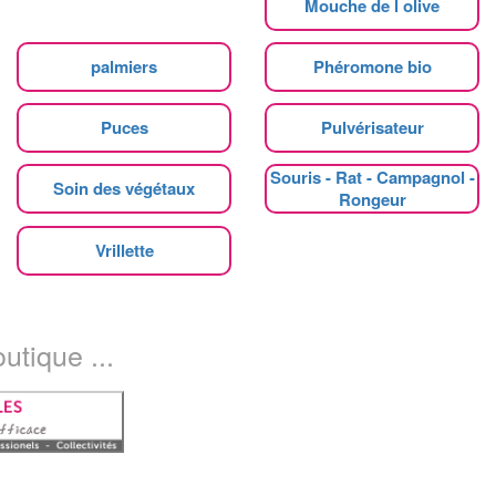
Mouche de l olive
palmiers
Phéromone bio
Puces
Pulvérisateur
Souris - Rat - Campagnol -
Soin des végétaux
Rongeur
Vrillette
utique ...