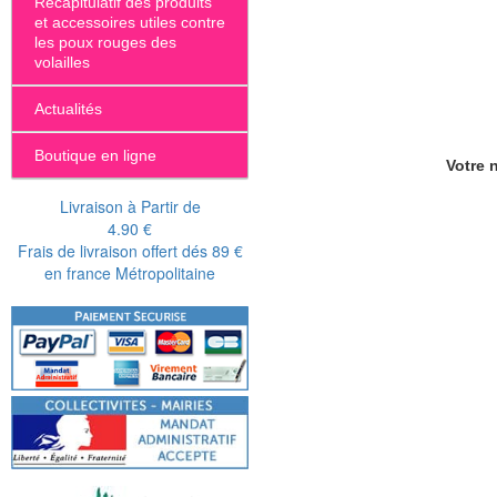
Récapitulatif des produits
et accessoires utiles contre
les poux rouges des
volailles
Actualités
Boutique en ligne
Votre n
Livraison à Partir de
4.90 €
Frais de livraison offert dés 89 €
en france Métropolitaine