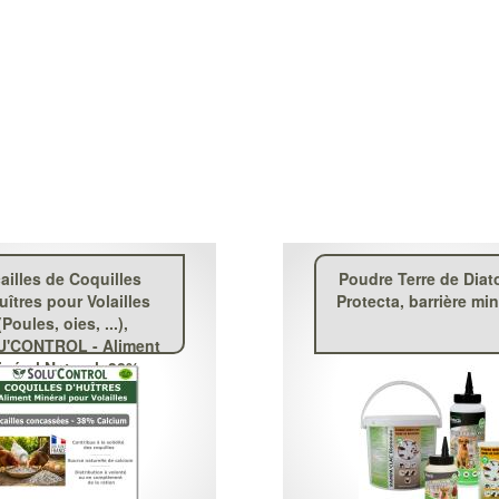
ailles de Coquilles
Poudre Terre de Dia
uîtres pour Volailles
Protecta, barrière mi
(Poules, oies, ...),
'CONTROL - Aliment
inéral Naturel, 38%
Calcium