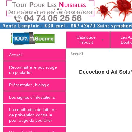
Catalogue
Les A
+
Produit
Bouti
Accueil
Accueil
Reconnaître le pou rouge
Décoction d’Ail Solu
du poulailler
Présentation, biologie
Les signes d'infestations
Les méthodes de lutte et
de prévention contre le
pou rouge du poulailler