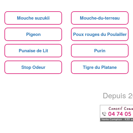
Mouche suzukii
Mouche-du-terreau
Pigeon
Poux rouges du Poulailler
Punaise de Lit
Purin
Stop Odeur
Tigre du Platane
Depuis 20