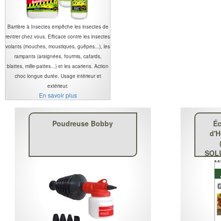
Barrière à Insectes empêche les insectes de
rentrer chez vous. Efficace contre les insectes
volants (mouches, moustiques, guêpes...), les
rampants (araignées, fourmis, cafards,
blattes, mille-pattes...) et les acariens. Action
choc longue durée. Usage intérieur et
extérieur.
En savoir plus
Poudreuse Bobby
Éc
d'H
SOLU
M