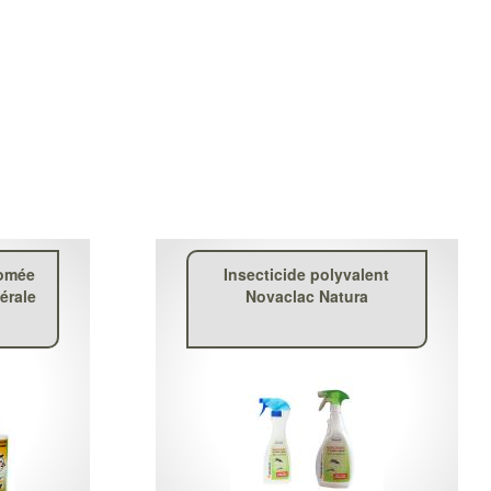
tomée
Insecticide polyvalent
nérale
Novaclac Natura