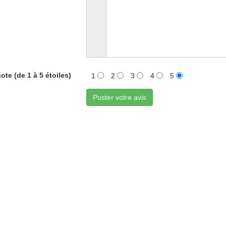
ote (de 1 à 5 étoiles)
1
2
3
4
5
Poster votre avis