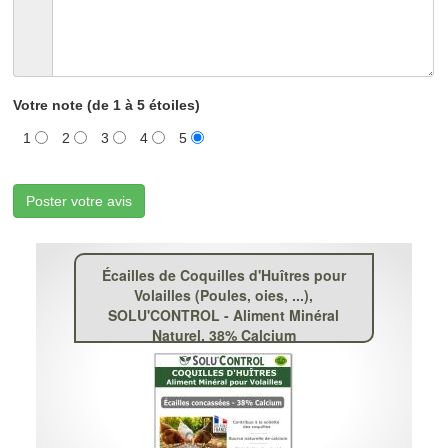
Votre note (de 1 à 5 étoiles)
1
2
3
4
5
Poster votre avis
Écailles de Coquilles d'Huîtres pour
Volailles (Poules, oies, ...),
SOLU'CONTROL - Aliment Minéral
Naturel, 38% Calcium